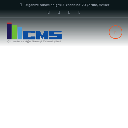
Organize sanayi bölgesi 3. cadde no: 20 Çorum/Merkez